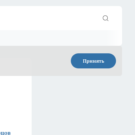
Принять
рцов