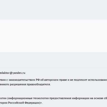
sredaktor@yandex.ru
твии с законодательством РФ об авторском праве и не подлежит использовани
менного разрешения правообладателя.
гии (информационные технологии предоставления информации на основе сбор
итории Российской Федерации)».