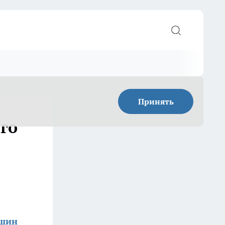
Принять
го
ишин