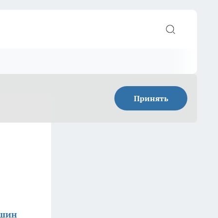
Принять
ишин