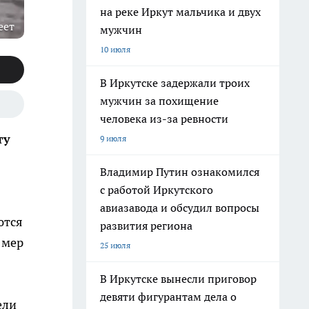
на реке Иркут мальчика и двух
еет
мужчин
10 июля
В Иркутске задержали троих
мужчин за похищение
человека из-за ревности
ту
9 июля
Владимир Путин ознакомился
с работой Иркутского
авиазавода и обсудил вопросы
ются
развития региона
 мер
25 июля
В Иркутске вынесли приговор
девяти фигурантам дела о
ели