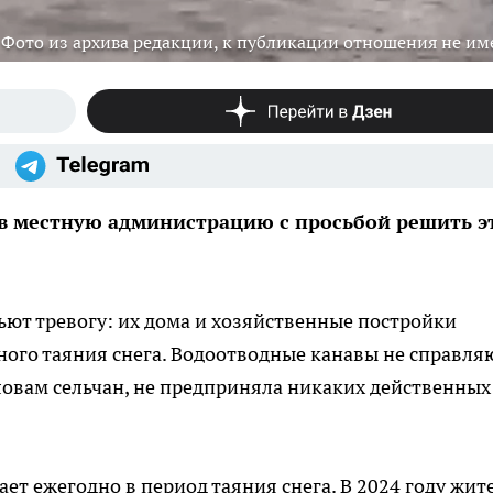
Фото из архива редакции, к публикации отношения не им
в местную администрацию с просьбой решить э
ьют тревогу: их дома и хозяйственные постройки
ного таяния снега. Водоотводные канавы не справля
словам сельчан, не предприняла никаких действенных
ет ежегодно в период таяния снега. В 2024 году жит