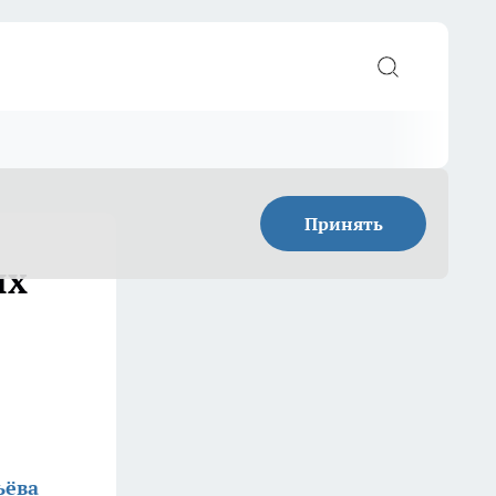
Принять
ых
ьёва