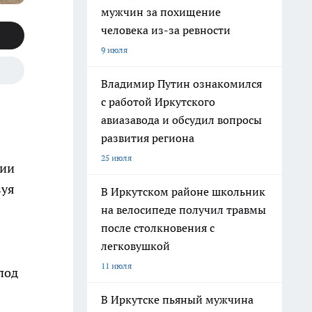
мужчин за похищение
человека из-за ревности
9 июля
Владимир Путин ознакомился
с работой Иркутского
авиазавода и обсудил вопросы
развития региона
25 июля
гии
зуя
В Иркутском районе школьник
на велосипеде получил травмы
после столкновения с
легковушкой
11 июля
под
В Иркутске пьяный мужчина