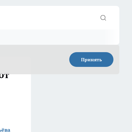
Принять
ют
ьёва