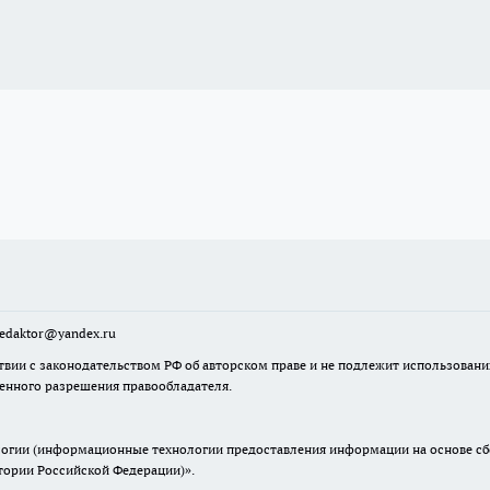
sredaktor@yandex.ru
твии с законодательством РФ об авторском праве и не подлежит использовани
менного разрешения правообладателя.
гии (информационные технологии предоставления информации на основе сбор
итории Российской Федерации)».