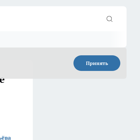
Принять
е
ьёва