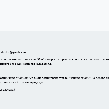
sredaktor@yandex.ru
твии с законодательством РФ об авторском праве и не подлежит использовани
менного разрешения правообладателя.
гии (информационные технологии предоставления информации на основе сбор
итории Российской Федерации)».
зователей