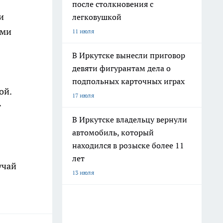
после столкновения с
и
легковушкой
ами
11 июля
В Иркутске вынесли приговор
девяти фигурантам дела о
подпольных карточных играх
ой.
17 июля
т
В Иркутске владельцу вернули
автомобиль, который
находился в розыске более 11
лет
учай
13 июля