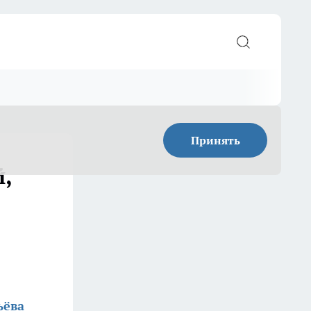
Принять
,
ьёва