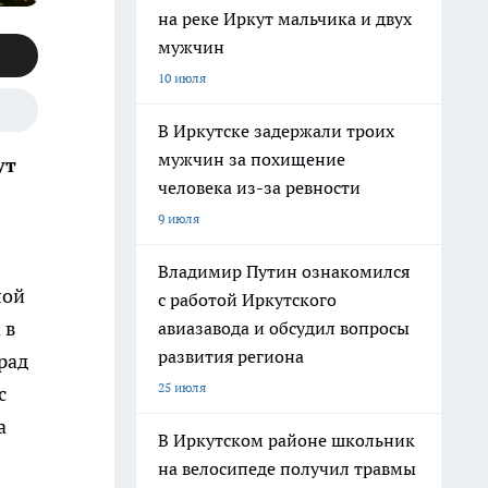
на реке Иркут мальчика и двух
мужчин
10 июля
В Иркутске задержали троих
мужчин за похищение
ут
человека из-за ревности
9 июля
Владимир Путин ознакомился
лой
с работой Иркутского
 в
авиазавода и обсудил вопросы
развития региона
рад
25 июля
с
а
В Иркутском районе школьник
на велосипеде получил травмы