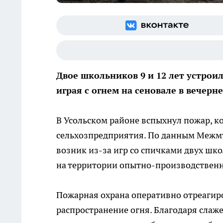
Двое школьников 9 и 12 лет устрои
играя с огнем на сеновале в вечерне
В Усольском районе вспыхнул пожар, к
сельхозпредприятия. По данным Межм
возник из-за игр со спичками двух шк
на территории опытно-производственно
Пожарная охрана оперативно отреагир
распространение огня. Благодаря сла