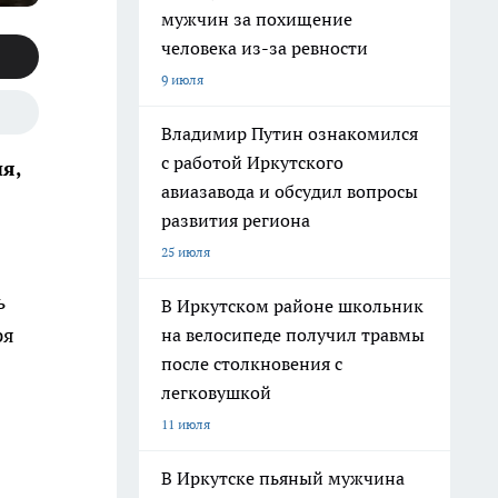
мужчин за похищение
человека из-за ревности
9 июля
Владимир Путин ознакомился
с работой Иркутского
я,
авиазавода и обсудил вопросы
развития региона
25 июля
ь
В Иркутском районе школьник
ря
на велосипеде получил травмы
после столкновения с
легковушкой
11 июля
В Иркутске пьяный мужчина