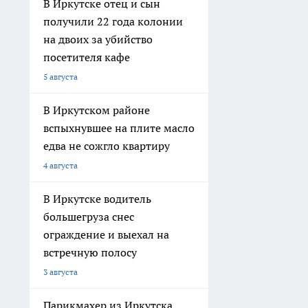
В Иркутске отец и сын
получили 22 года колонии
на двоих за убийство
посетителя кафе
5 августа
В Иркутском районе
вспыхнувшее на плите масло
едва не сожгло квартиру
4 августа
В Иркутске водитель
большегруза снес
ограждение и выехал на
встречную полосу
3 августа
Парикмахер из Иркутска