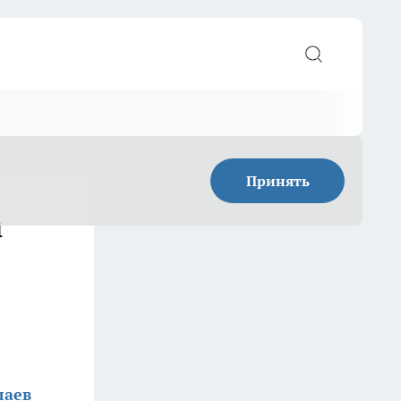
Принять
й
лаев