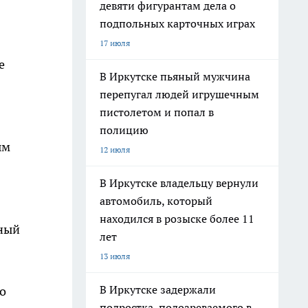
девяти фигурантам дела о
подпольных карточных играх
17 июля
е
В Иркутске пьяный мужчина
перепугал людей игрушечным
пистолетом и попал в
полицию
ым
12 июля
В Иркутске владельцу вернули
автомобиль, который
находился в розыске более 11
ьный
лет
13 июля
В Иркутске задержали
о
подростка, подозреваемого в