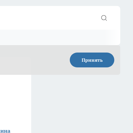
Принять
кина