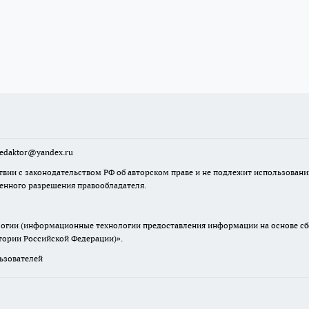
sredaktor@yandex.ru
твии с законодательством РФ об авторском праве и не подлежит использовани
менного разрешения правообладателя.
гии (информационные технологии предоставления информации на основе сбор
итории Российской Федерации)».
зователей