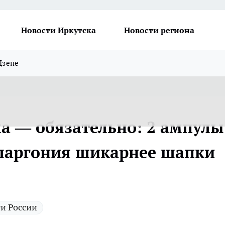
Новости Иркутска
Новости региона
Дзене
ла — обязательно: 2 ампулы
ларгония шикарнее шапки
и России