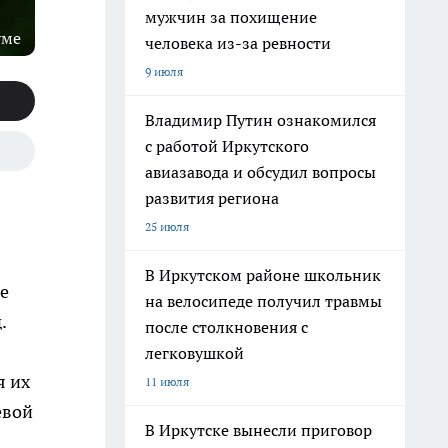
мужчин за похищение
уме
человека из-за ревности
9 июля
Владимир Путин ознакомился
с работой Иркутского
авиазавода и обсудил вопросы
развития региона
25 июля
В Иркутском районе школьник
е
на велосипеде получил травмы
.
после столкновения с
легковушкой
я их
11 июля
евой
В Иркутске вынесли приговор