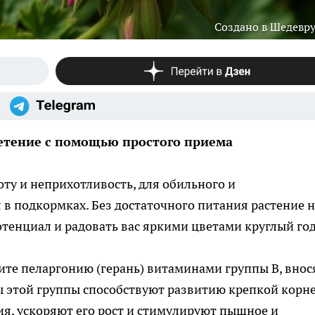
Создано в Шедевр
етение с помощью простого приема
ту и неприхотливость, для обильного и
в подкормках. Без достаточного питания растение н
отенциал и радовать вас яркими цветами круглый год
те пеларгонию (герань) витаминами группы B, внос
ы этой группы способствуют развитию крепкой корн
я, ускоряют его рост и стимулируют пышное и