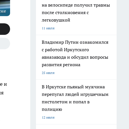
на велосипеде получил травмы
уме
после столкновения с
легковушкой
11 июля
Владимир Путин ознакомился
с работой Иркутского
авиазавода и обсудил вопросы
развития региона
25 июля
е и
В Иркутске пьяный мужчина
ия
перепугал людей игрушечным
пистолетом и попал в
полицию
12 июля