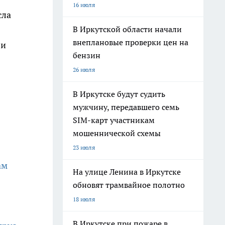
16 июля
сла
В Иркутской области начали
внеплановые проверки цен на
 и
бензин
26 июля
В Иркутске будут судить
мужчину, передавшего семь
SIM-карт участникам
мошеннической схемы
23 июля
ам
На улице Ленина в Иркутске
обновят трамвайное полотно
18 июля
В Иркутске при пожаре в