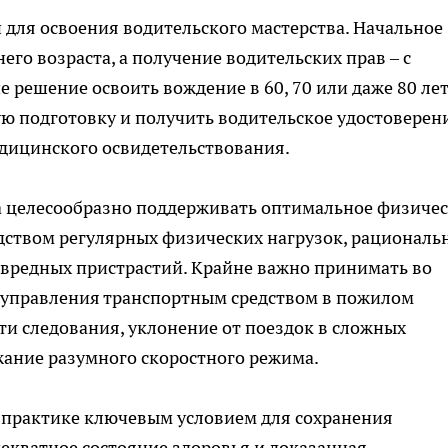
 для освоения водительского мастерства. Начальное
го возраста, а получение водительских прав – с
 решение освоить вождение в 60, 70 или даже 80 лет
ю подготовку и получить водительское удостоверен
дицинского освидетельствования.
 целесообразно поддерживать оптимальное физиче
дством регулярных физических нагрузок, рациональ
т вредных пристрастий. Крайне важно принимать во
 управления транспортным средством в пожилом
ти следования, уклонение от поездок в сложных
жание разумного скоростного режима.
й практике ключевым условием для сохранения
екватное состояние здоровья и доказанная