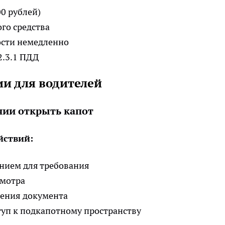
00 рублей)
го средства
ости немедленно
2.3.1 ПДД
и для водителей
нии открыть капот
йствий:
нием для требования
смотра
ления документа
туп к подкапотному пространству