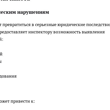
ическим нарушениям
 превратиться в серьезные юридические последстви
предоставляет инспектору возможность выявления
й:
ей
ы
удования
жет привести к: