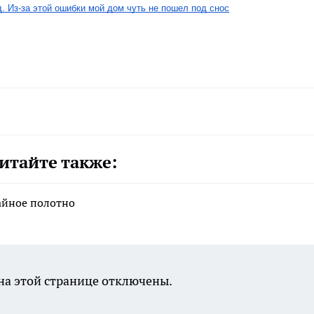
. Из-за этой ошибки мой дом чуть не пошел под снос
итайте также:
айное полотно
а этой странице отключены.