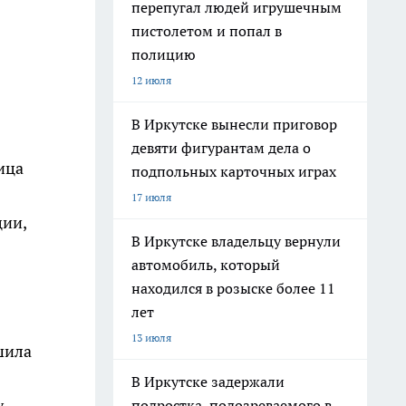
перепугал людей игрушечным
пистолетом и попал в
полицию
12 июля
В Иркутске вынесли приговор
девяти фигурантам дела о
ица
подпольных карточных играх
17 июля
ции,
В Иркутске владельцу вернули
автомобиль, который
находился в розыске более 11
лет
13 июля
шила
В Иркутске задержали
у
подростка, подозреваемого в