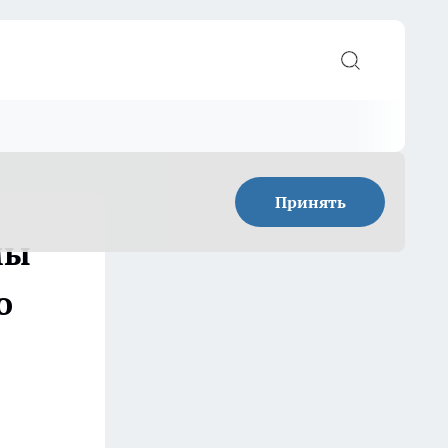
Принять
мы
о