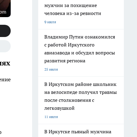
мужчин за похищение
com
человека из-за ревности
9 июля
Владимир Путин ознакомился
с работой Иркутского
авиазавода и обсудил вопросы
развития региона
иях
25 июля
ение
В Иркутском районе школьник
на велосипеде получил травмы
после столкновения с
легковушкой
11 июля
В Иркутске пьяный мужчина
о