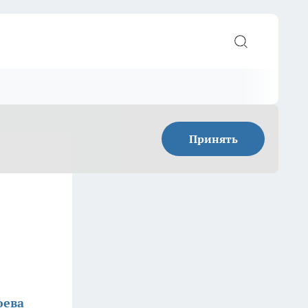
Принять
юева