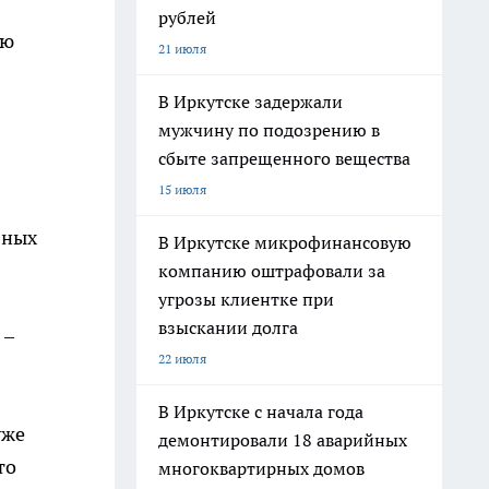
рублей
ью
21 июля
В Иркутске задержали
мужчину по подозрению в
сбыте запрещенного вещества
15 июля
зных
В Иркутске микрофинансовую
компанию оштрафовали за
угрозы клиентке при
взыскании долга
 –
22 июля
В Иркутске с начала года
уже
демонтировали 18 аварийных
то
многоквартирных домов