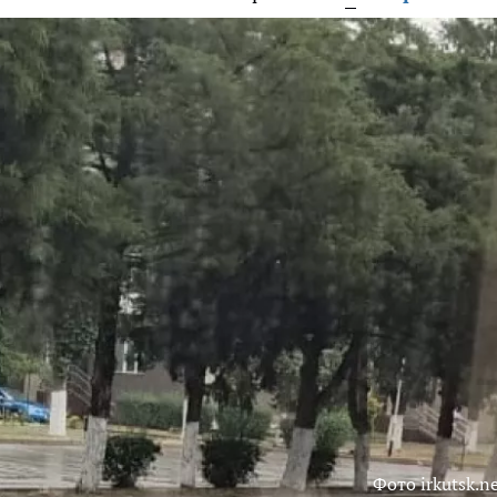
Фото irkutsk.n