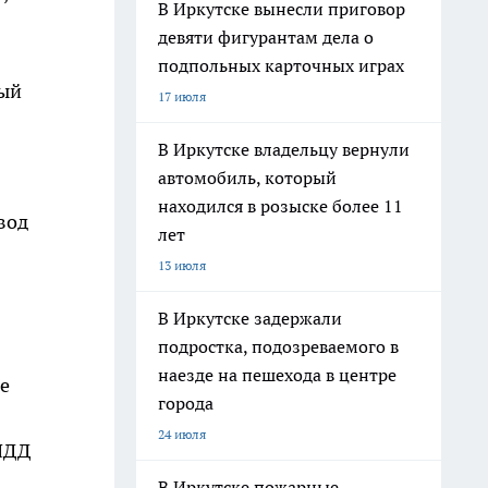
В Иркутске вынесли приговор
девяти фигурантам дела о
подпольных карточных играх
ный
17 июля
В Иркутске владельцу вернули
автомобиль, который
находился в розыске более 11
вод
лет
13 июля
В Иркутске задержали
подростка, подозреваемого в
наезде на пешехода в центре
е
города
24 июля
 ПДД
В Иркутске пожарные