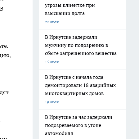
угрозы клиентке при
 В
взыскании долга
22 июля
В Иркутске задержали
мужчину по подозрению в
те.
сбыте запрещенного вещества
цию,
15 июля
В Иркутске с начала года
демонтировали 18 аварийных
одят
многоквартирных домов
19 июля
В Иркутске за час задержали
.
подозреваемого в угоне
автомобиля
ыми