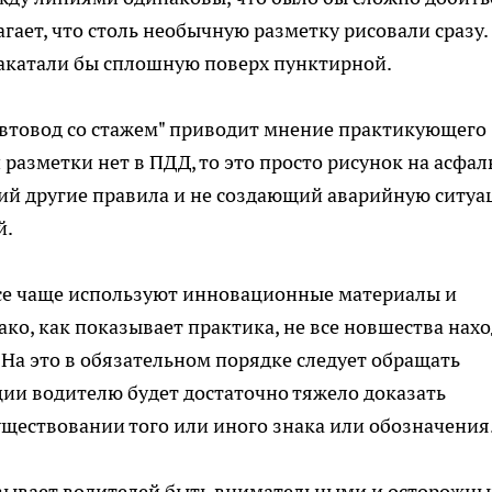
ает, что столь необычную разметку рисовали сразу.
акатали бы сплошную поверх пунктирной.
Автовод со стажем" приводит мнение практикующего
 разметки нет в ПДД, то это просто рисунок на асфаль
ий другие правила и не создающий аварийную ситуа
й.
се чаще используют инновационные материалы и
ко, как показывает практика, не все новшества нах
На это в обязательном порядке следует обращать
ции водителю будет достаточно тяжело доказать
уществовании того или иного знака или обозначения
ризывает водителей быть внимательными и осторожн