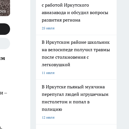
с работой Иркутского
com
авиазавода и обсудил вопросы
развития региона
25 июля
В Иркутском районе школьник
на велосипеде получил травмы
после столкновения с
ям
легковушкой
11 июля
В Иркутске пьяный мужчина
и –
перепугал людей игрушечным
пистолетом и попал в
полицию
12 июля
,