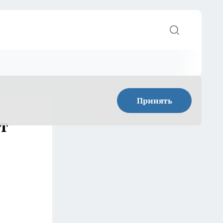
Принять
т