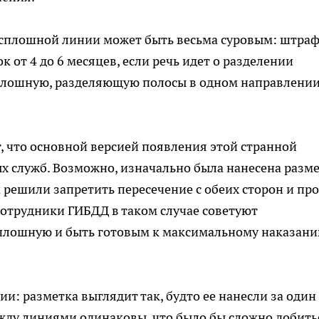
 сплошной линии может быть весьма суровым: штраф
 от 4 до 6 месяцев, если речь идет о разделении
сплошную, разделяющую полосы в одном направлении
т, что основной версией появления этой странной
х служб. Возможно, изначально была нанесена разм
м решили запретить пересечение с обеих сторон и пр
отрудники ГИБДД в таком случае советуют
плошную и быть готовым к максимальному наказани
и: разметка выглядит так, будто ее нанесли за один
жду линиями одинаковы, что было бы сложно добить