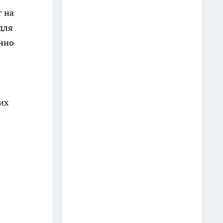
г на
20 июля
для
Жителей Иркутска пригласили
нно
на бесплатное медицинское
обследование 15 июля
14 июля
их
В Иркутском районе школьник
на велосипеде получил травмы
после столкновения с
легковушкой
11 июля
В Иркутске пьяный мужчина
перепугал людей игрушечным
пистолетом и попал в
полицию