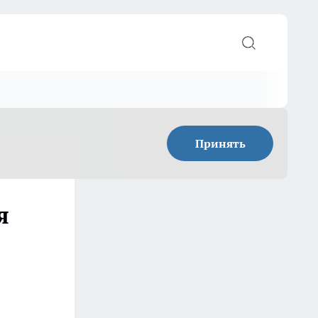
Принять
я