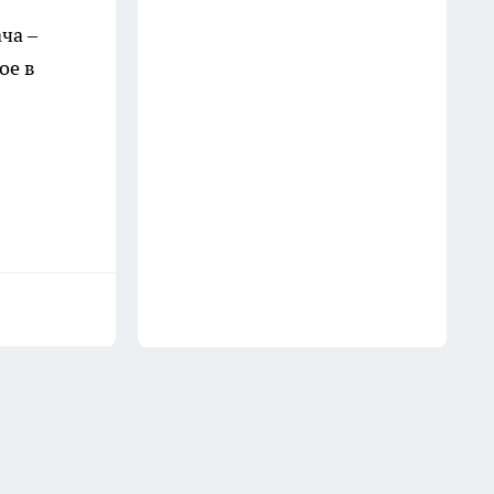
В Иркутской области начали
ча –
внеплановые проверки цен на
ое в
бензин
26 июля
На улице Ленина в Иркутске
обновят трамвайное полотно
18 июля