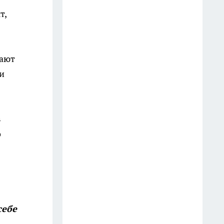
12 июля
т,
В Иркутске задержали
приезжего курьера, забравшего
вают
у пенсионера два миллиона
рублей
и
21 июля
В Иркутске задержали
в
мужчину по подозрению в
о
сбыте запрещенного вещества
15 июля
В Иркутске за час задержали
подозреваемого в угоне
автомобиля
себе
16 июля