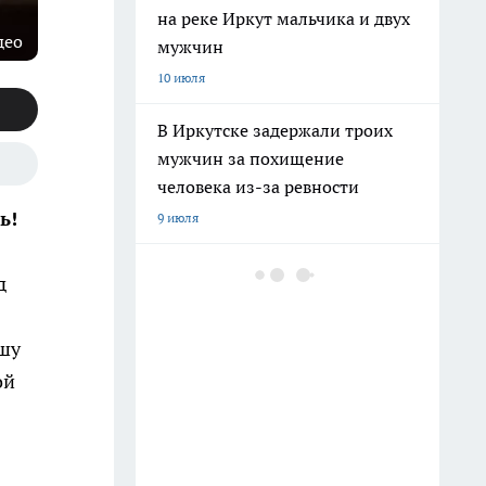
на реке Иркут мальчика и двух
део
мужчин
10 июля
В Иркутске задержали троих
мужчин за похищение
человека из-за ревности
сь!
9 июля
Владимир Путин ознакомился
д
с работой Иркутского
авиазавода и обсудил вопросы
ашу
развития региона
ой
25 июля
В Иркутске вынесли приговор
девяти фигурантам дела о