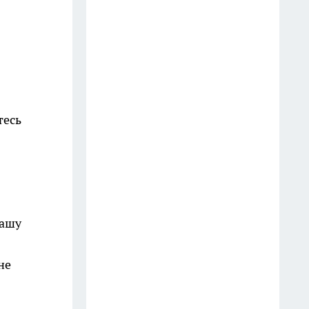
подпольных карточных играх
17 июля
В Иркутске владельцу вернули
автомобиль, который
находился в розыске более 11
лет
тесь
13 июля
В Иркутске задержали
подростка, подозреваемого в
наезде на пешехода в центре
города
вашу
24 июля
не
В Иркутске пожарные
отработали спасение людей в
торговом центре