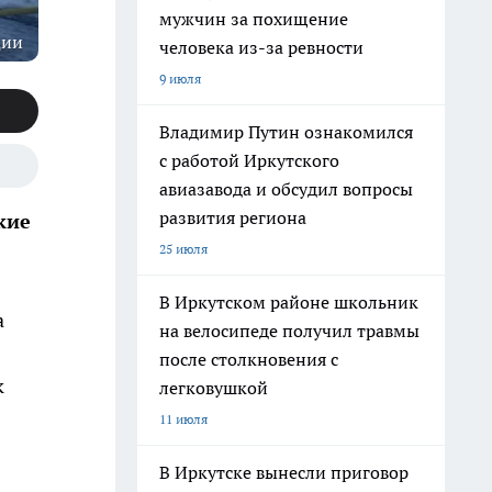
мужчин за похищение
ции
человека из-за ревности
9 июля
Владимир Путин ознакомился
с работой Иркутского
авиазавода и обсудил вопросы
развития региона
кие
25 июля
В Иркутском районе школьник
а
на велосипеде получил травмы
после столкновения с
к
легковушкой
11 июля
В Иркутске вынесли приговор