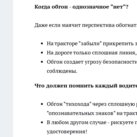
Когда обгон - однозначное "нет"?
Даже если маячит перспектива обогнать
На тракторе "забыли" прикрепить 
На дороге только сплошная линия, 
Обгон создает угрозу безопасност
соблюдены.
Что должен помнить каждый водит
Обгон "тихохода" через сплошную
"опознавательных знаков" на тракт
В любом другом случае - рискуете
удостоверения!