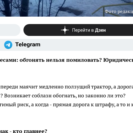
Фото редак
лесами: обгонять нельзя помиловать? Юридичес
впереди маячит медленно ползущий трактор, а дорог
 Возникает соблазн обогнать, но законно ли это?
имый риск, а когда - прямая дорога к штрафу, а то и 
ак - кто главнее?