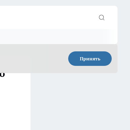
Принять
о