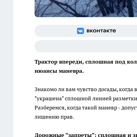
Трактор впереди, сплошная под ко
нюансы маневра.
Знакомо ли вам чувство досады, когда 
"украшена" сплошной линией разметки?
Разберемся, когда такой маневр - допуст
лишению прав.
Дорожные "запреты": сплошная и зн