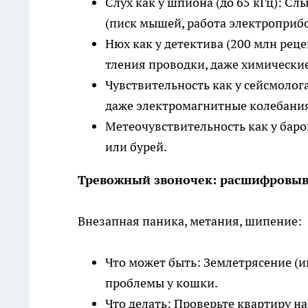
Слух как у шпиона (до 65 кГц): С
(писк мышей, работа электроприбо
Нюх как у детектива (200 млн рец
тления проводки, даже химически
Чувствительность как у сейсмолог
даже электромагнитные колебани
Метеочувствительность как у баро
или бурей.
Тревожный звоночек: расшифровыв
Внезапная паника, метания, шипение:
Что может быть: Землетрясение (ин
проблемы у кошки.
Что делать: Проверьте квартиру на