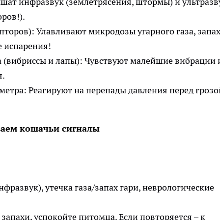
лышат инфразвук (землетрясения, штормы) и ультразв
ров!).
епторов): Улавливают микродозы угарного газа, запа
е испарения!
а (вибриссы и лапы): Чувствуют малейшие вибрации 
я.
метра: Реагируют на перепады давления перед грозо
аем кошачьи сигналы
фразвук), утечка газа/запах гари, неврологические
 запахи, успокойте питомца. Если повторяется – к