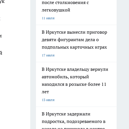
ук
после столкновения с
легковушкой
х
11 июля
В Иркутске вынесли приговор
и
девяти фигурантам дела о
подпольных карточных играх
й
17 июля
В Иркутске владельцу вернули
автомобиль, который
находился в розыске более 11
лет
13 июля
В Иркутске задержали
подростка, подозреваемого в
наезде на пешехода в центре