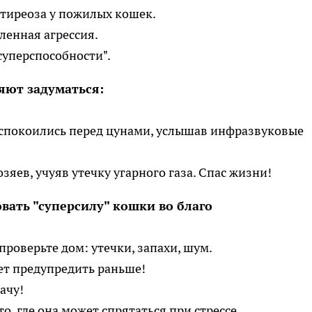
ртиреоза у пожилых кошек.
ленная агрессия.
суперспособности".
яют задуматься:
еспокоились перед цунами, услышав инфразвуковые
зяев, учуяв утечку угарного газа. Спас жизни!
вать "суперсилу" кошки во благо
проверьте дом: утечки, запахи, шум.
ет предупредить раньше!
ачу!
о, где она может спрятаться при стрессе.