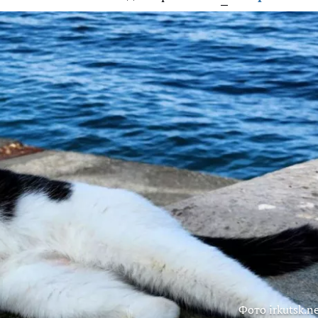
Фото irkutsk.n