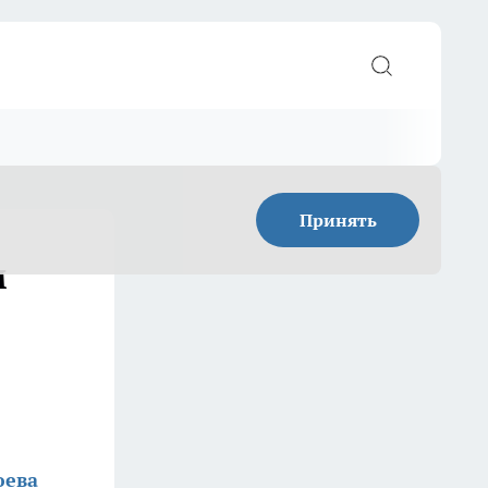
Принять
м
юева