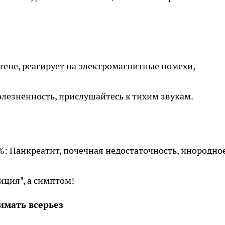
тене, реагирует на электромагнитные помехи,
олезненность, прислушайтесь к тихим звукам.
%: Панкреатит, почечная недостаточность, инородно
иция", а симптом!
имать всерьез