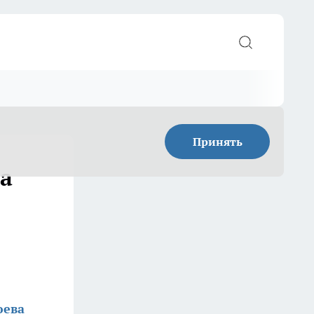
Принять
 а
юева