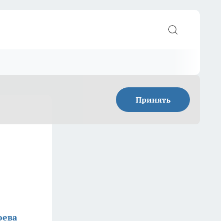
Принять
,
юева