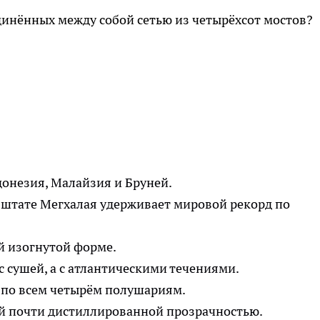
единённых между собой сетью из четырёхсот мостов?
донезия, Малайзия и Бруней.
в штате Мегхалая удерживает мировой рекорд по
й изогнутой форме.
с сушей, а с атлантическими течениями.
ы по всем четырём полушариям.
ей почти дистиллированной прозрачностью.