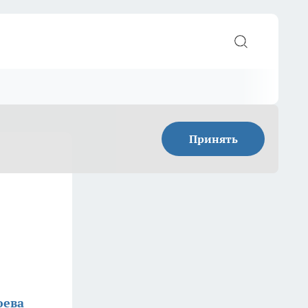
Принять
юева