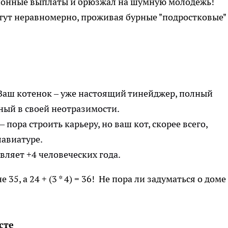
сионные выплаты и брюзжал на шумную молодежь!
стут неравномерно, проживая бурные "подростковые"
:
 Ваш котенок – уже настоящий тинейджер, полный
ный в своей неотразимости.
 – пора строить карьеру, но ваш кот, скорее всего,
лавиатуре.
ляет +4 человеческих года.
е 35, а 24 + (3 * 4) = 36! Не пора ли задуматься о доме
есте