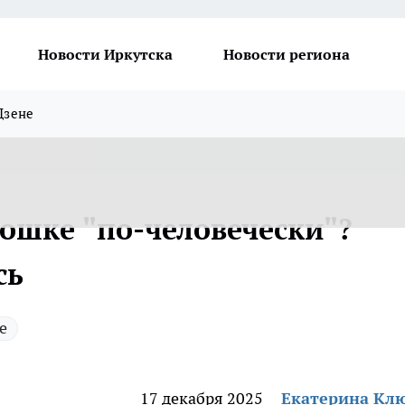
Новости Иркутска
Новости региона
Дзене
кошке "по-человечески"?
сь
е
17 декабря 2025
Екатерина Кл