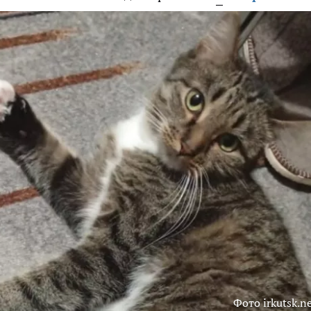
Фото irkutsk.n