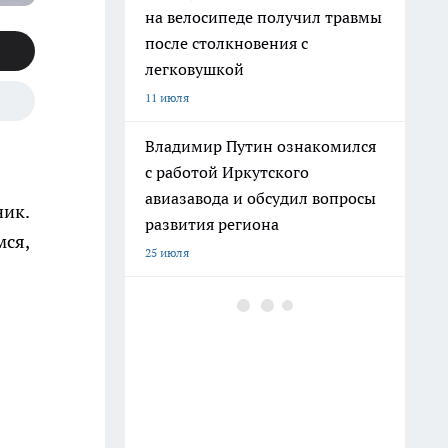
на велосипеде получил травмы
после столкновения с
легковушкой
11 июля
Владимир Путин ознакомился
с работой Иркутского
авиазавода и обсудил вопросы
ник.
развития региона
мся,
25 июля
В Иркутске пьяный мужчина
перепугал людей игрушечным
пистолетом и попал в
полицию
12 июля