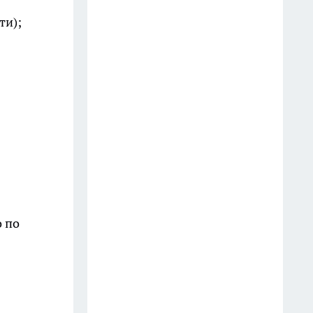
угрозы клиентке при
ти);
взыскании долга
22 июля
В Иркутске задержали
мужчину по подозрению в
сбыте запрещенного вещества
15 июля
В Иркутске с начала года
демонтировали 18 аварийных
многоквартирных домов
о по
19 июля
В Иркутске за час задержали
подозреваемого в угоне
автомобиля