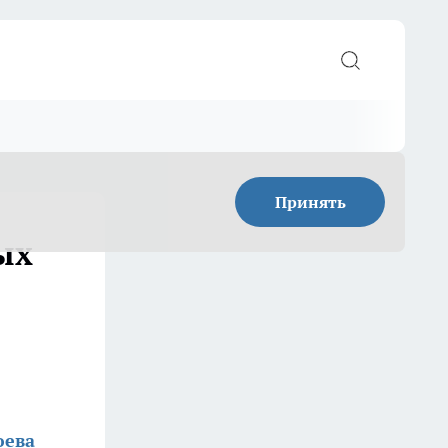
Принять
ых
юева