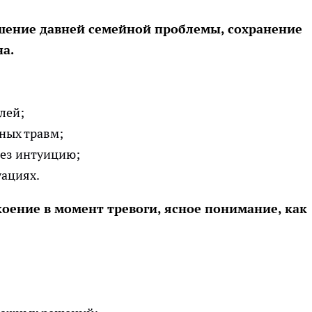
шение давней семейной проблемы, сохранение
на.
лей;
ных травм;
рез интуицию;
уациях.
коение в момент тревоги, ясное понимание, как