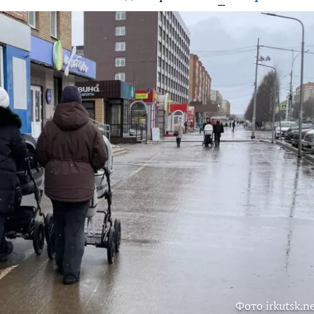
Фото irkutsk.n