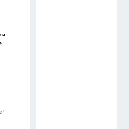
жилом доме погибла 84-летняя
пенсионерка
27 июля
вы
В Иркутске задержали
е
мужчину, подозреваемого в
разбойном нападении на
магазин
28 июля
В Иркутске подросток под
диктовку мошенников перевел
более пяти миллионов рублей
1 августа
а"