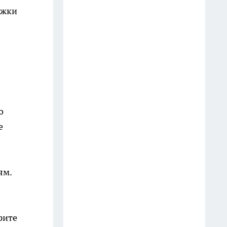
16 июля
ржки
В Иркутской области начали
внеплановые проверки цен на
бензин
26 июля
В Иркутске будут судить
мужчину, передавшего семь
о
SIM-карт участникам
е
мошеннической схемы
23 июля
ям.
На улице Ленина в Иркутске
обновят трамвайное полотно
18 июля
рите
В Иркутске при пожаре в