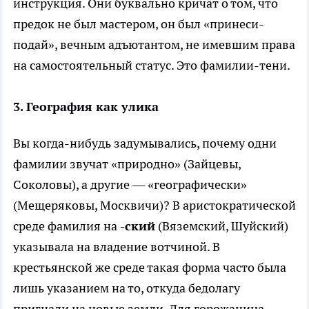
инструкция. Они буквально кричат о том, что
предок не был мастером, он был «принеси-
подай», вечным адъютантом, не имевшим права
на самостоятельный статус. Это фамилии-тени.
3. География как улика
Вы когда-нибудь задумывались, почему одни
фамилии звучат «природно» (Зайцевы,
Соколовы), а другие — «географически»
(Мещеряковы, Москвичи)? В аристократической
среде фамилия на
-ский
(Вяземский, Шуйский)
указывала на владение вотчиной. В
крестьянской же среде такая форма часто была
лишь указанием на то, откуда бедолагу
пригнали на новые земли. Для горожанина