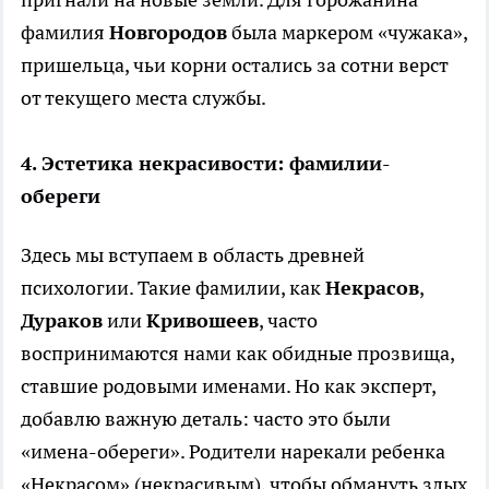
фамилия
Новгородов
была маркером «чужака»,
пришельца, чьи корни остались за сотни верст
от текущего места службы.
4. Эстетика некрасивости: фамилии-
обереги
Здесь мы вступаем в область древней
психологии. Такие фамилии, как
Некрасов
,
Дураков
или
Кривошеев
, часто
воспринимаются нами как обидные прозвища,
ставшие родовыми именами. Но как эксперт,
добавлю важную деталь: часто это были
«имена-обереги». Родители нарекали ребенка
«Некрасом» (некрасивым), чтобы обмануть злых