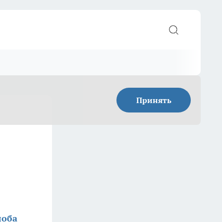
Принять
лоба