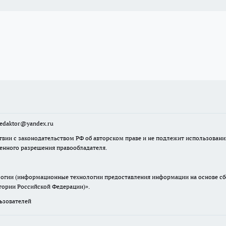
sredaktor@yandex.ru
твии с законодательством РФ об авторском праве и не подлежит использовани
менного разрешения правообладателя.
гии (информационные технологии предоставления информации на основе сбор
итории Российской Федерации)».
зователей