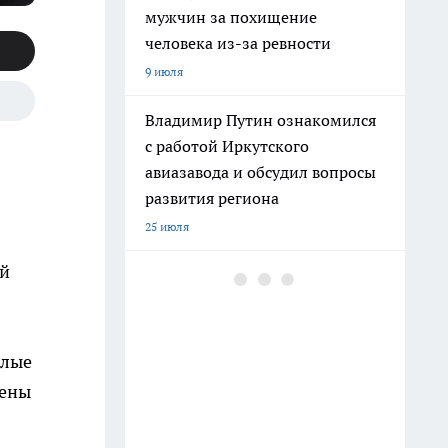
мужчин за похищение
человека из-за ревности
9 июля
Владимир Путин ознакомился
с работой Иркутского
авиазавода и обсудил вопросы
развития региона
25 июля
ой
В Иркутском районе школьник
на велосипеде получил травмы
после столкновения с
легковушкой
илые
11 июля
мены
В Иркутске вынесли приговор