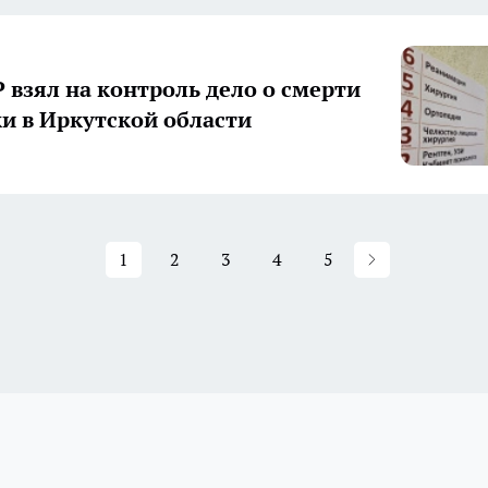
Р взял на контроль дело о смерти
и в Иркутской области
1
2
3
4
5