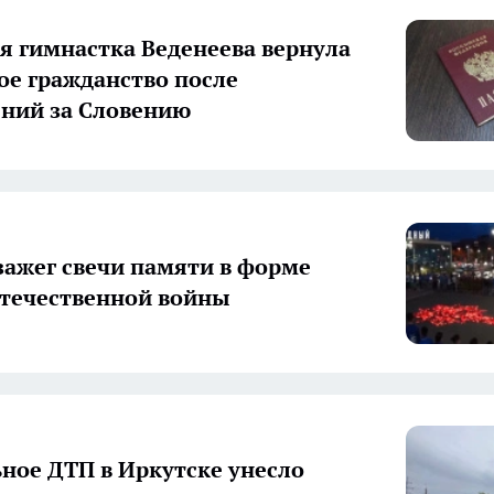
я гимнастка Веденеева вернула
ое гражданство после
ний за Словению
зажег свечи памяти в форме
течественной войны
ное ДТП в Иркутске унесло