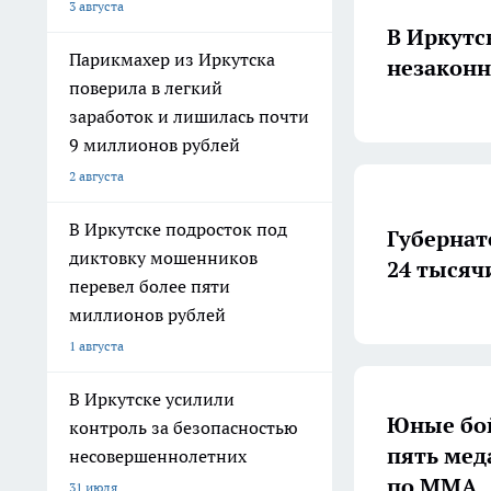
3 августа
В Иркутс
Парикмахер из Иркутска
незаконн
поверила в легкий
заработок и лишилась почти
9 миллионов рублей
2 августа
В Иркутске подросток под
Губернат
диктовку мошенников
24 тысяч
перевел более пяти
миллионов рублей
1 августа
В Иркутске усилили
Юные бой
контроль за безопасностью
пять мед
несовершеннолетних
по ММА
31 июля