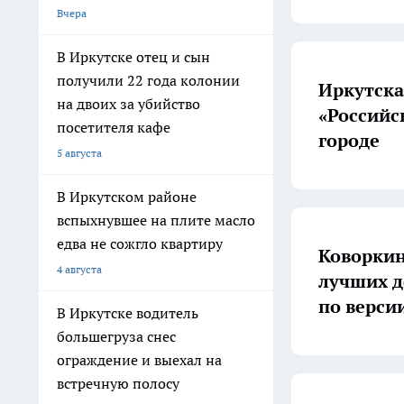
Вчера
В Иркутске отец и сын
получили 22 года колонии
Иркутска
на двоих за убийство
«Российс
посетителя кафе
городе
5 августа
В Иркутском районе
вспыхнувшее на плите масло
едва не сожгло квартиру
Коворкин
4 августа
лучших д
по верси
В Иркутске водитель
большегруза снес
ограждение и выехал на
встречную полосу