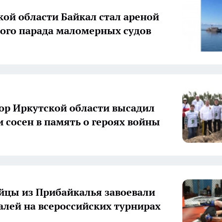
кой области Байкал стал ареной
ого парада маломерных судов
ор Иркутской области высадил
и сосен в память о героях войны
цы из Прибайкалья завоевали
алей на всероссийских турнирах