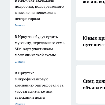
В Иркутске задержали
жизнь во
подростка, подозреваемого
в наезде на пешехода в
центре города
24 июля
В Иркутске будут судить
Юные ирк
мужчину, передавшего семь
путешест
SIM-карт участникам
мошеннической схемы
23 июля
В Иркутске
микрофинансовую
Снег, до
компанию оштрафовали за
объявле
угрозы клиентке при
взыскании долга
22 июля