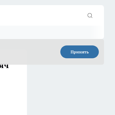
Принять
яч