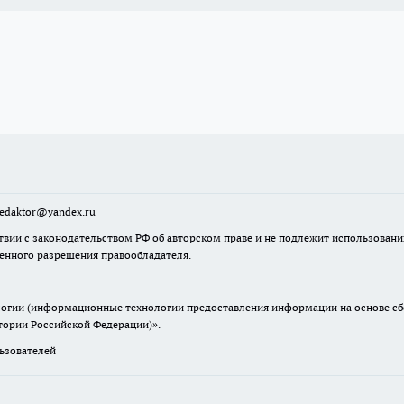
sredaktor@yandex.ru
твии с законодательством РФ об авторском праве и не подлежит использовани
менного разрешения правообладателя.
гии (информационные технологии предоставления информации на основе сбор
итории Российской Федерации)».
зователей