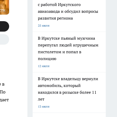
с работой Иркутского
сти
авиазавода и обсудил вопросы
развития региона
25 июля
В Иркутске пьяный мужчина
перепугал людей игрушечным
пистолетом и попал в
полицию
12 июля
В Иркутске владельцу вернули
 в
автомобиль, который
 По
находился в розыске более 11
лет
дает
13 июля