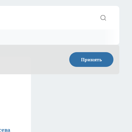
Принять
сева