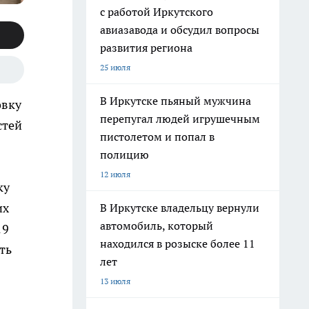
с работой Иркутского
авиазавода и обсудил вопросы
развития региона
25 июля
В Иркутске пьяный мужчина
овку
перепугал людей игрушечным
стей
пистолетом и попал в
полицию
12 июля
ку
их
В Иркутске владельцу вернули
автомобиль, который
19
находился в розыске более 11
ть
лет
13 июля