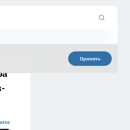
Принять
ра
-
ator