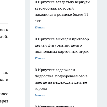
В Иркутске владельцу вернули
автомобиль, который
находился в розыске более 11
лет
13 июля
ен к
лей.
В Иркутске вынесли приговор
девяти фигурантам дела о
подпольных карточных играх
17 июля
В Иркутске задержали
т по
подростка, подозреваемого в
вали
наезде на пешехода в центре
города
олее
24 июля
ерез
В Иркутске пожарные