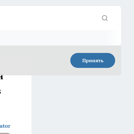
Принять
н
в
ator