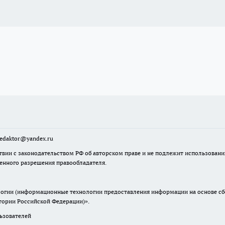
sredaktor@yandex.ru
твии с законодательством РФ об авторском праве и не подлежит использовани
менного разрешения правообладателя.
гии (информационные технологии предоставления информации на основе сбор
итории Российской Федерации)».
зователей