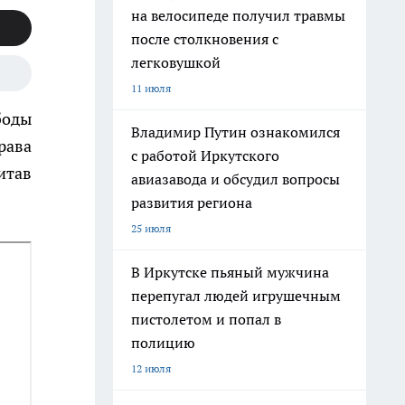
на велосипеде получил травмы
после столкновения с
легковушкой
11 июля
боды
Владимир Путин ознакомился
рава
с работой Иркутского
итав
авиазавода и обсудил вопросы
развития региона
25 июля
В Иркутске пьяный мужчина
перепугал людей игрушечным
пистолетом и попал в
полицию
12 июля