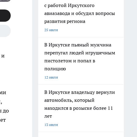
с работой Иркутского
авиазавода и обсудил вопросы
развития региона
25 июля
В Иркутске пьяный мужчина
перепугал людей игрушечным
 и
пистолетом и попал в
полицию
12 июля
ами
В Иркутске владельцу вернули
автомобиль, который
,
находился в розыске более 11
ы до
лет
ает
13 июля