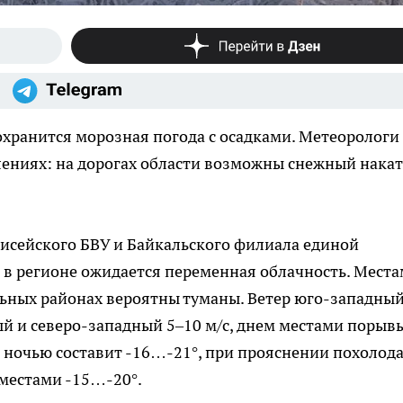
сохранится морозная погода с осадками. Метеорологи
ениях: на дорогах области возможны снежный накат
исейского БВУ и Байкальского филиала единой
 в регионе ожидается переменная облачность. Мест
льных районах вероятны туманы. Ветер юго-западный
й и северо-западный 5–10 м/с, днем местами порыв
а ночью составит -16…-21°, при прояснении похолод
 местами -15…-20°.