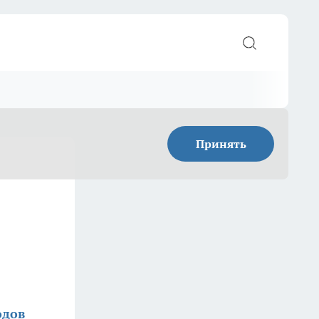
Принять
одов