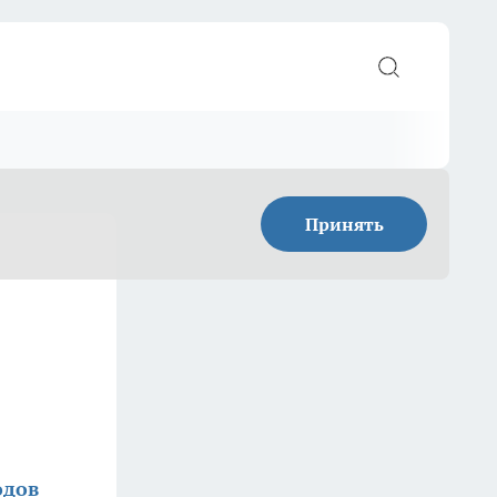
Принять
одов