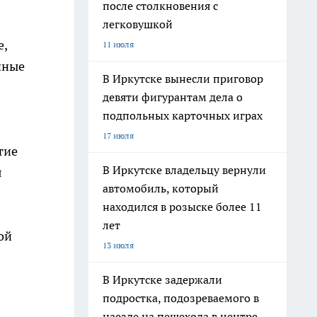
после столкновения с
легковушкой
е,
11 июля
иные
В Иркутске вынесли приговор
девяти фигурантам дела о
подпольных карточных играх
17 июля
тие
В Иркутске владельцу вернули
я
автомобиль, который
находился в розыске более 11
лет
ой
13 июля
В Иркутске задержали
подростка, подозреваемого в
наезде на пешехода в центре