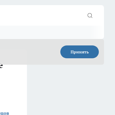
Принять
е
рцов