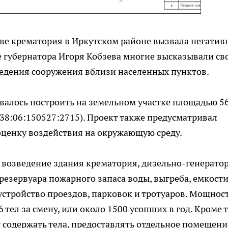
е крематория в Иркутском районе вызвала негатив
е губернатора Игоря Кобзева многие высказывали св
ведения сооружения вблизи населенных пунктов.
валось построить на земельном участке площадью 5
38:06:150527:2715). Проект также предусматривал
ценку воздействия на окружающую среду.
 возведение здания крематория, дизельно-генерато
 резервуара пожарного запаса воды, выгреба, емкости
бустройство проездов, парковок и тротуаров. Мощнос
тел за смену, или около 1500 усопших в год. Кроме т
т содержать тела, предоставлять отдельное помещени