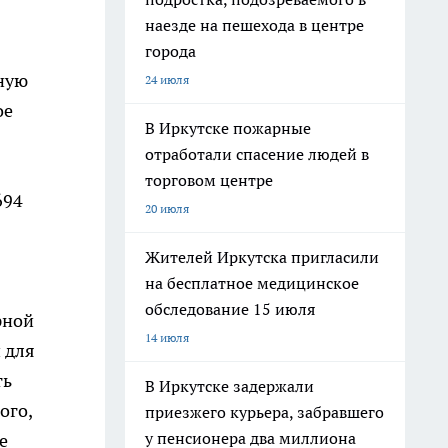
наезде на пешехода в центре
города
ную
24 июля
ое
В Иркутске пожарные
отработали спасение людей в
торговом центре
694
20 июля
Жителей Иркутска пригласили
на бесплатное медицинское
обследование 15 июля
рной
14 июля
 для
ть
В Иркутске задержали
ого,
приезжего курьера, забравшего
у пенсионера два миллиона
е