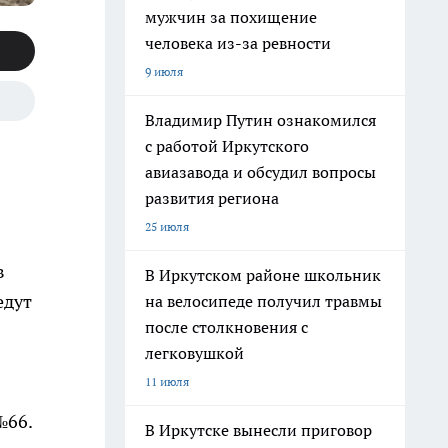
мужчин за похищение
человека из-за ревности
9 июля
Владимир Путин ознакомился
с работой Иркутского
авиазавода и обсудил вопросы
развития региона
25 июля
в
В Иркутском районе школьник
едут
на велосипеде получил травмы
после столкновения с
легковушкой
11 июля
№66.
В Иркутске вынесли приговор