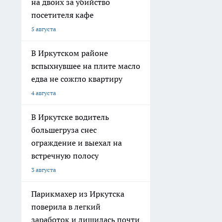
на двоих за убийство
посетителя кафе
5 августа
В Иркутском районе
вспыхнувшее на плите масло
едва не сожгло квартиру
4 августа
В Иркутске водитель
большегруза снес
ограждение и выехал на
встречную полосу
3 августа
Парикмахер из Иркутска
поверила в легкий
заработок и лишилась почти