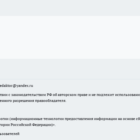
sredaktor@yandex.ru
твии с законодательством РФ об авторском праве и не подлежит использовани
менного разрешения правообладателя.
гии (информационные технологии предоставления информации на основе сбор
итории Российской Федерации)».
зователей