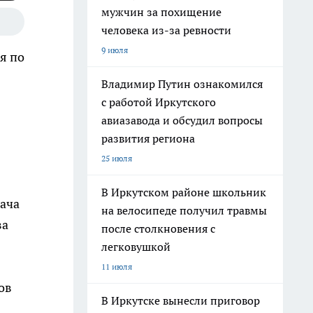
мужчин за похищение
человека из-за ревности
9 июля
я по
Владимир Путин ознакомился
с работой Иркутского
авиазавода и обсудил вопросы
развития региона
25 июля
В Иркутском районе школьник
дача
на велосипеде получил травмы
ва
после столкновения с
легковушкой
11 июля
ов
В Иркутске вынесли приговор