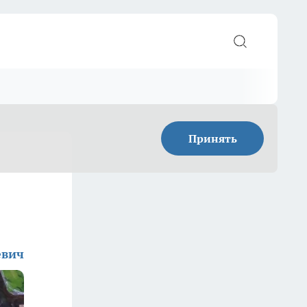
Принять
евич