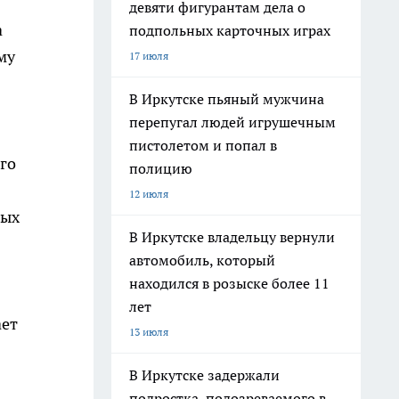
девяти фигурантам дела о
а
подпольных карточных играх
му
17 июля
В Иркутске пьяный мужчина
перепугал людей игрушечным
пистолетом и попал в
го
полицию
12 июля
ных
В Иркутске владельцу вернули
автомобиль, который
находился в розыске более 11
лет
ает
13 июля
В Иркутске задержали
подростка, подозреваемого в