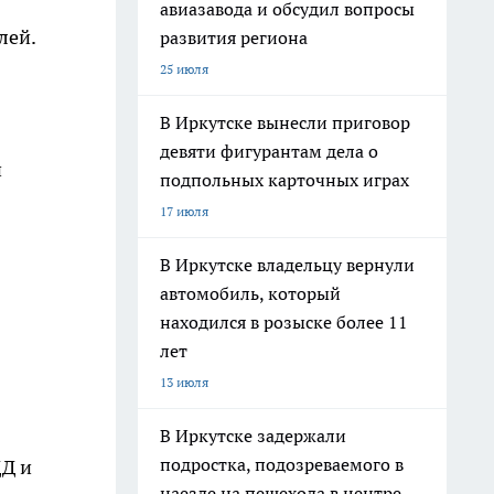
авиазавода и обсудил вопросы
лей.
развития региона
25 июля
В Иркутске вынесли приговор
девяти фигурантам дела о
и
подпольных карточных играх
17 июля
В Иркутске владельцу вернули
автомобиль, который
находился в розыске более 11
лет
13 июля
В Иркутске задержали
подростка, подозреваемого в
ДД и
наезде на пешехода в центре