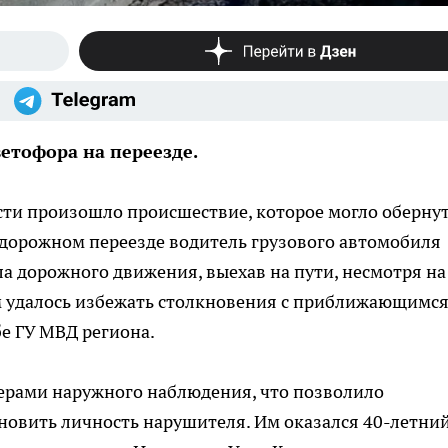
етофора на переезде.
сти произошло происшествие, которое могло оберну
одорожном переезде водитель грузового автомобиля
ла дорожного движения, выехав на пути, несмотря на
 удалось избежать столкновения с приближающимс
бе ГУ МВД региона.
ерами наружного наблюдения, что позволило
новить личность нарушителя. Им оказался 40-летни