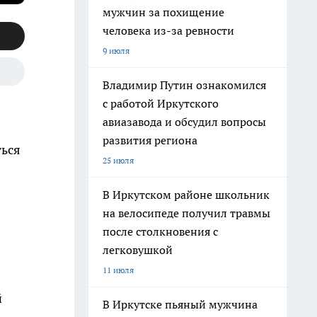
мужчин за похищение
человека из-за ревности
9 июля
Владимир Путин ознакомился
с работой Иркутского
авиазавода и обсудил вопросы
развития региона
ться
25 июля
В Иркутском районе школьник
я
на велосипеде получил травмы
после столкновения с
легковушкой
11 июля
й
В Иркутске пьяный мужчина