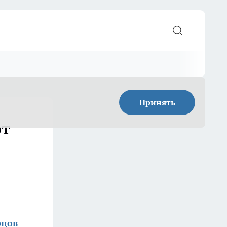
Принять
от
рцов