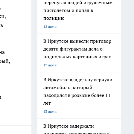
перепугал людей игрушечным
,
пистолетом и попал в
ки,
полицию
ль
12 июля
В Иркутске вынесли приговор
девяти фигурантам дела о
на
подпольных карточных играх
рый,
17 июля
В Иркутске владельцу вернули
автомобиль, который
находился в розыске более 11
и
лет
13 июля
В Иркутске задержали
подростка, подозреваемого в