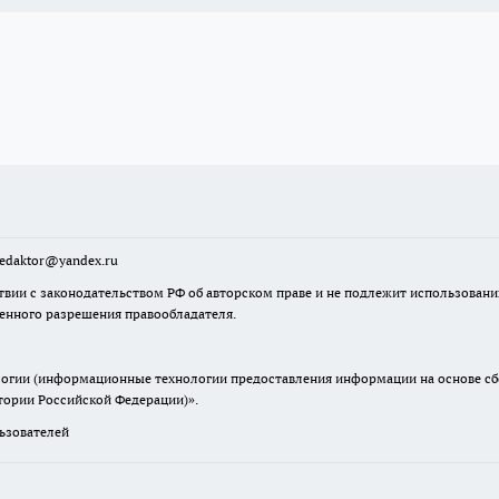
sredaktor@yandex.ru
твии с законодательством РФ об авторском праве и не подлежит использовани
менного разрешения правообладателя.
гии (информационные технологии предоставления информации на основе сбор
итории Российской Федерации)».
зователей