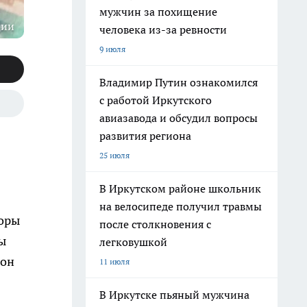
мужчин за похищение
ции
человека из-за ревности
9 июля
Владимир Путин ознакомился
с работой Иркутского
авиазавода и обсудил вопросы
развития региона
25 июля
В Иркутском районе школьник
на велосипеде получил травмы
воры
после столкновения с
ы
легковушкой
гон
11 июля
В Иркутске пьяный мужчина