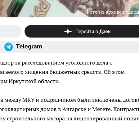
Фото из архива редак
адзор за расследованием уголовного дела о
лагаемого хищения бюджетных средств. Об этом
ры Иркутской области.
ода между МКУ и подрядчиком были заключены дого
огоквартирных домов в Ангарске и Мегете. Контракт
озу строительного мусора на лицензированный поли