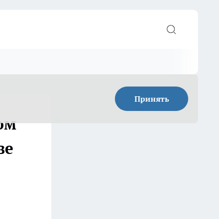
Принять
ом
ве