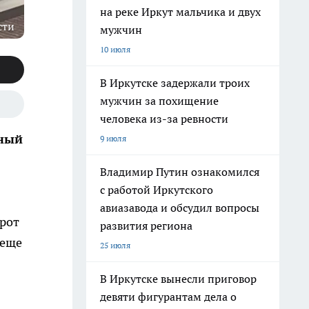
на реке Иркут мальчика и двух
сти
мужчин
10 июля
В Иркутске задержали троих
мужчин за похищение
человека из-за ревности
дный
9 июля
Владимир Путин ознакомился
с работой Иркутского
авиазавода и обсудил вопросы
орот
развития региона
 еще
25 июля
В Иркутске вынесли приговор
девяти фигурантам дела о