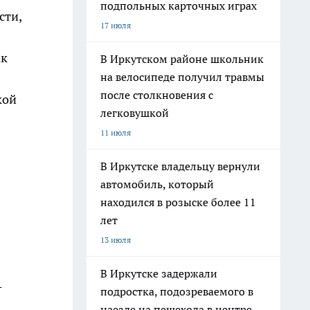
подпольных карточных играх
сти,
17 июля
ак
В Иркутском районе школьник
на велосипеде получил травмы
после столкновения с
кой
легковушкой
11 июля
В Иркутске владельцу вернули
автомобиль, который
находился в розыске более 11
лет
13 июля
В Иркутске задержали
-
подростка, подозреваемого в
наезде на пешехода в центре