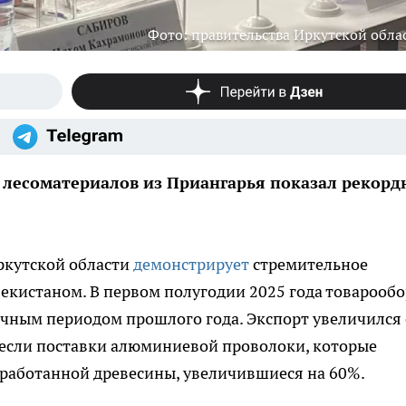
Фото: правительства Иркутской обла
лесоматериалов из Приангарья показал рекор
ркутской области
демонстрирует
стремительное
екистаном. В первом полугодии 2025 года товарооб
ичным периодом прошлого года. Экспорт увеличился
несли поставки алюминиевой проволоки, которые
бработанной древесины, увеличившиеся на 60%.