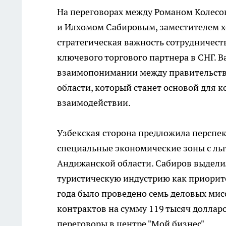
На переговорах между Романом Колесов
и Илхомом Сабировым, заместителем х
стратегическая важность сотрудничеств
ключевого торгового партнера в СНГ.
взаимопонимании между правительств
области, который станет основой для 
взаимодействии.
Узбекская сторона предложила персп
специальные экономические зоны с л
Андижанской области. Сабиров выдели
туристическую индустрию как приорите
года было проведено семь деловых ми
контрактов на сумму 119 тысяч долларо
переговоры в центре "Мой бизнес".