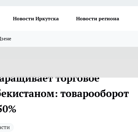
Новости Иркутска
Новости региона
Дзене
наращивает торговое
бекистаном: товарооборот
 50%
асти