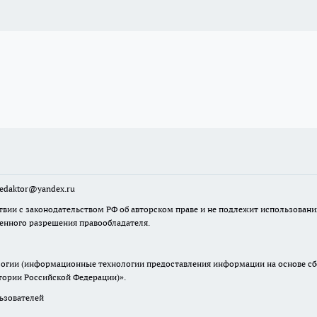
sredaktor@yandex.ru
твии с законодательством РФ об авторском праве и не подлежит использовани
менного разрешения правообладателя.
гии (информационные технологии предоставления информации на основе сбор
итории Российской Федерации)».
зователей