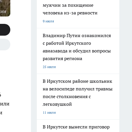
мужчин за похищение
ции
человека из-за ревности
9 июля
Владимир Путин ознакомился
с работой Иркутского
авиазавода и обсудил вопросы
развития региона
25 июля
В Иркутском районе школьник
на велосипеде получил травмы
6
после столкновения с
рили
легковушкой
и
11 июля
В Иркутске вынесли приговор