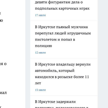
девяти фигурантам дела о
подпольных карточных играх
и
17 июля
ую
В Иркутске пьяный мужчина
перепугал людей игрушечным
пистолетом и попал в
полицию
12 июля
я о
В Иркутске владельцу вернули
автомобиль, который
находился в розыске более 11
лет
13 июля
циал
В Иркутске задержали
х
подростка, подозреваемого в