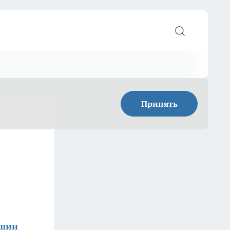
Принять
ишин