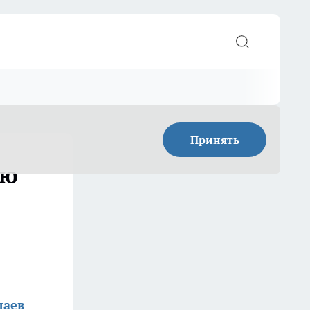
Принять
ую
лаев