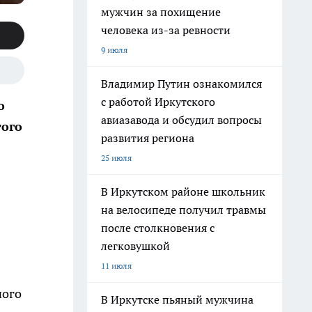
мужчин за похищение
человека из-за ревности
9 июля
Владимир Путин ознакомился
с работой Иркутского
о
авиазавода и обсудил вопросы
того
развития региона
25 июля
В Иркутском районе школьник
на велосипеде получил травмы
после столкновения с
легковушкой
11 июля
ного
В Иркутске пьяный мужчина