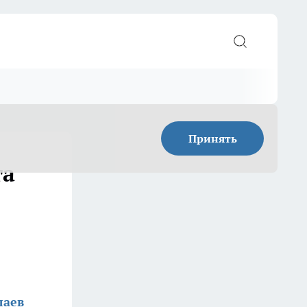
Принять
та
лаев