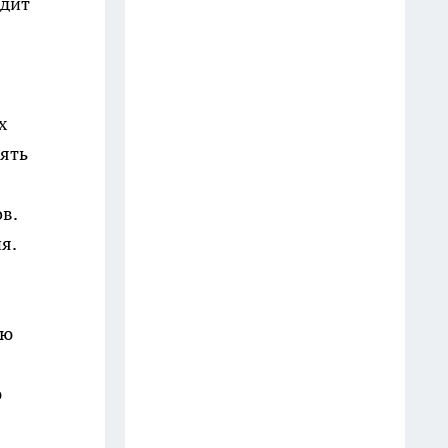
одит
В Иркутске вынесли приговор
девяти фигурантам дела о
подпольных карточных играх
17 июля
х
В Иркутске владельцу вернули
ять
автомобиль, который
находился в розыске более 11
в.
лет
я.
13 июля
В Иркутске задержали
подростка, подозреваемого в
ью
наезде на пешехода в центре
города
ю
24 июля
В Иркутске пожарные