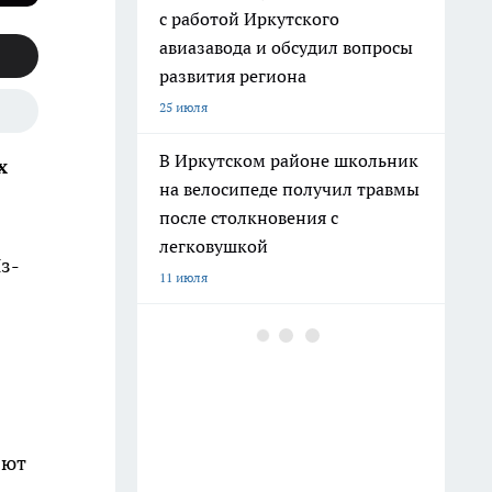
с работой Иркутского
авиазавода и обсудил вопросы
развития региона
25 июля
В Иркутском районе школьник
х
на велосипеде получил травмы
после столкновения с
легковушкой
з-
11 июля
В Иркутске пьяный мужчина
перепугал людей игрушечным
пистолетом и попал в
полицию
12 июля
яют