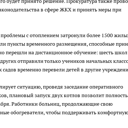
его будет принято решение. Прокуратура также пров
аконодательства в сфере ЖКХ и принять меры при
 проблемы с отоплением затронули более 1500 жилы
ли пункты временного размещения, способные прин
но перешли на дистанционное обучение: шесть школ
х других отправили только учеников начальных классо
х садов временно перевели детей в другие учреждени
лирует ситуацию, проведя заседание оперативного
ков, плановый запуск двух котлов позволит полност
кабря. Работники больниц, продолжающие свою
ьные обогреватели, чтобы поддерживать комфортну