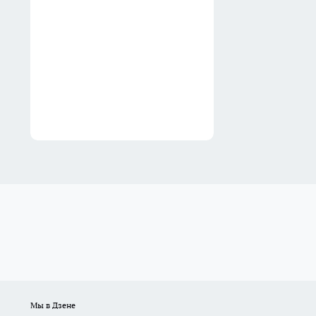
4 августа
В Иркутске водитель
большегруза снес
ограждение и выехал на
встречную полосу
3 августа
Мы в Дзене