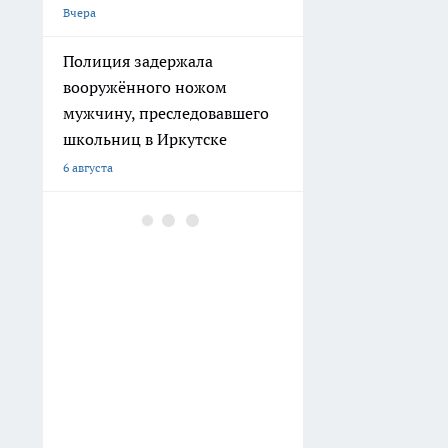
Вчера
Полиция задержала
вооружённого ножом
мужчину, преследовавшего
школьниц в Иркутске
6 августа
В Иркутске отец и сын
получили 22 года колонии
на двоих за убийство
посетителя кафе
5 августа
В Иркутском районе
вспыхнувшее на плите масло
едва не сожгло квартиру