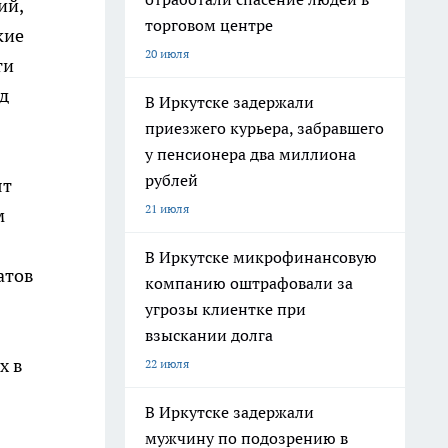
ий,
торговом центре
кие
20 июля
ти
д
В Иркутске задержали
приезжего курьера, забравшего
у пенсионера два миллиона
рублей
ят
21 июля
м
В Иркутске микрофинансовую
атов
компанию оштрафовали за
угрозы клиентке при
взыскании долга
х в
22 июля
В Иркутске задержали
мужчину по подозрению в