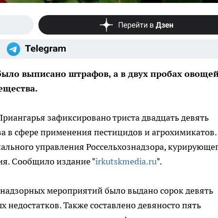
было выписано штрафов, а в двух пробах овоще
ещества.
 Приангарья зафиксировано триста двадцать девять
а в сфере применения пестицидов и агрохимикатов.
иального управления Россельхознадзора, курирующе
ия. Сообщило издание "
irkutskmedia.ru
".
-надзорных мероприятий было выдано сорок девять
 недостатков. Также составлено девяносто пять