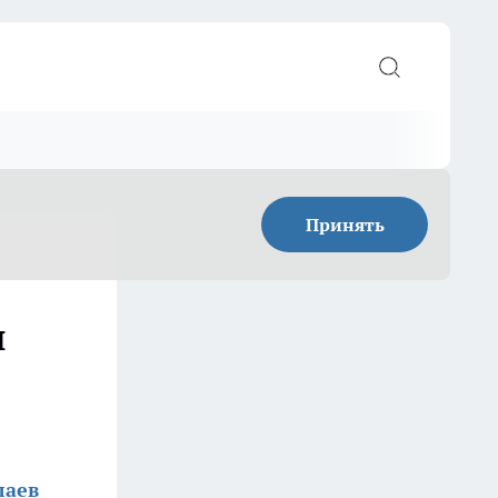
Принять
и
лаев