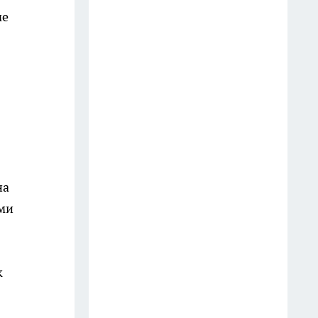
девяти фигурантам дела о
ме
подпольных карточных играх
17 июля
В Иркутске владельцу вернули
автомобиль, который
находился в розыске более 11
лет
13 июля
на
В Иркутске задержали
подростка, подозреваемого в
ми
наезде на пешехода в центре
города
24 июля
к
В Иркутске пьяный мужчина
перепугал людей игрушечным