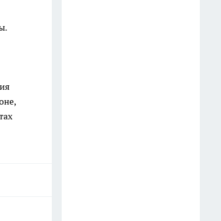
пистолетом и попал в
полицию
ы.
12 июля
В Иркутске пожарные
отработали спасение людей в
ния
торговом центре
оне,
20 июля
тах
Жителей Иркутска пригласили
на бесплатное медицинское
обследование 15 июля
14 июля
В Иркутске задержали
приезжего курьера, забравшего
у пенсионера два миллиона