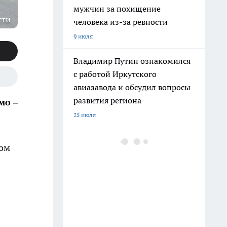
мужчин за похищение
сти
человека из-за ревности
9 июля
Владимир Путин ознакомился
с работой Иркутского
авиазавода и обсудил вопросы
развития региона
мо –
25 июля
В Иркутском районе школьник
ном
на велосипеде получил травмы
после столкновения с
легковушкой
11 июля
В Иркутске вынесли приговор