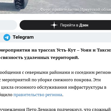
Фото: правительство Иркутской обла
роприятия на трассах Усть-Кут – Уоян и Такси
 связность удаленных территорий.
сообщения с северными районами и соседним регио
мероприятий по уборке снежного покрова. Эти
о цикла сезонного обслуживания инфраструктуры в
общило
правительство региона
.
учреждения Петр Демидов подчеркнул, что сложный