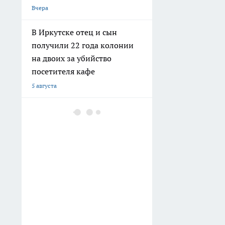
Вчера
В Иркутске отец и сын
получили 22 года колонии
на двоих за убийство
посетителя кафе
5 августа
В Иркутском районе
вспыхнувшее на плите масло
едва не сожгло квартиру
4 августа
В Иркутске водитель
большегруза снес
ограждение и выехал на
встречную полосу