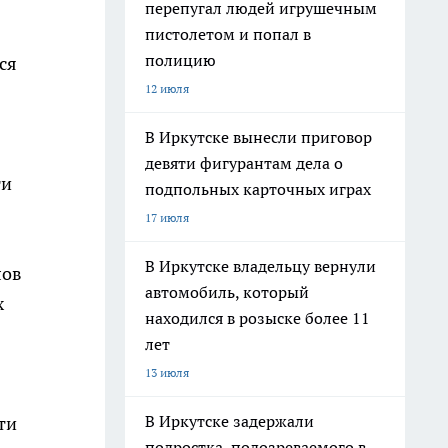
перепугал людей игрушечным
пистолетом и попал в
полицию
ся
12 июля
В Иркутске вынесли приговор
девяти фигурантам дела о
ти
подпольных карточных играх
17 июля
В Иркутске владельцу вернули
лов
автомобиль, который
х
находился в розыске более 11
лет
13 июля
В Иркутске задержали
ти
подростка, подозреваемого в